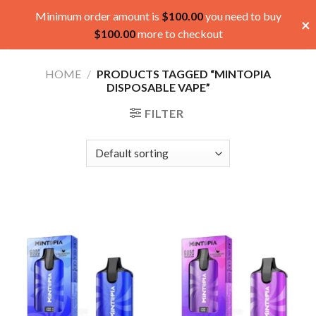
Skip
Minimum order amount is
$
100.00
you need to buy
×
to
$
100.00
more to checkout
content
HOME
/
PRODUCTS TAGGED “MINTOPIA
DISPOSABLE VAPE”
FILTER