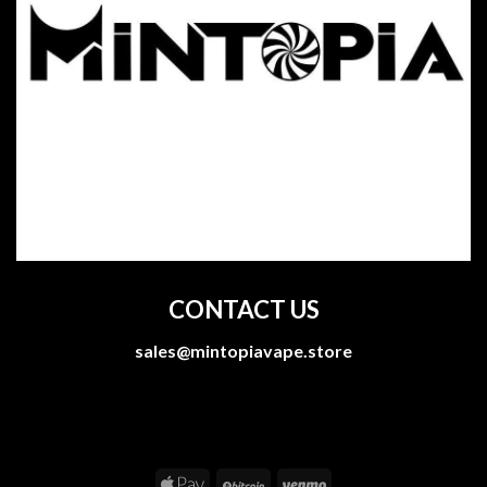
CONTACT US
sales@mintopiavape.store