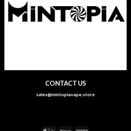
CONTACT US
sales@mintopiavape.store