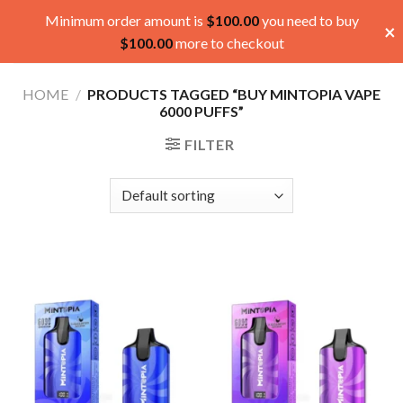
Skip
Minimum order amount is
$
100.00
you need to buy
×
to
$
100.00
more to checkout
content
HOME
/
PRODUCTS TAGGED “BUY MINTOPIA VAPE
6000 PUFFS”
FILTER